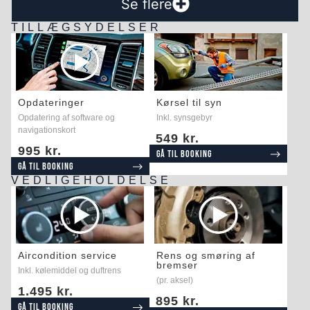
Se flere
TILLÆGSYDELSER
Opdateringer
Kørsel til syn
Opdatering af software og
Inkl. synsgebyr
navigationskort
549 kr.
995 kr.
Gå til booking
Gå til booking
VEDLIGEHOLDELSE
Aircondition service
Rens og smøring af
bremser
Inkl. kølemiddel og duftrens
(pr. aksel)
1.495 kr.
895 kr.
Gå til booking