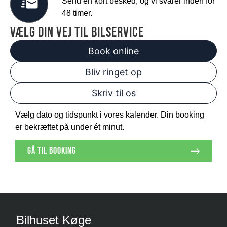
Send en kort besked, og vi svarer inden for
48 timer.
vælg din vej til bilservice
Book online
Bliv ringet op
Skriv til os
Vælg dato og tidspunkt i vores kalender. Din booking
er bekræftet på under ét minut.
gå til booking
Bilhuset Køge