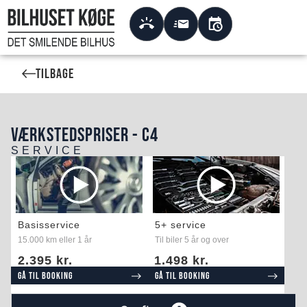
Tilbage
VÆRKSTEDSPRISER - C4
SERVICE
Basisservice
5+ service
15.000 km eller 1 år
Til biler 5 år og over
2.395 kr.
1.498 kr.
Gå til booking
Gå til booking