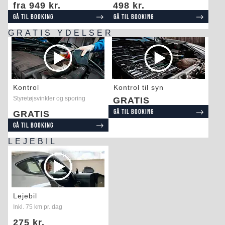
fra 949 kr.
498 kr.
Gå til booking
Gå til booking
GRATIS YDELSER
Kontrol
Kontrol til syn
Styretøjsvinkler og sporing
GRATIS
Gå til booking
GRATIS
Gå til booking
LEJEBIL
Lejebil
Inkl. 75 km pr. dag
275 kr.