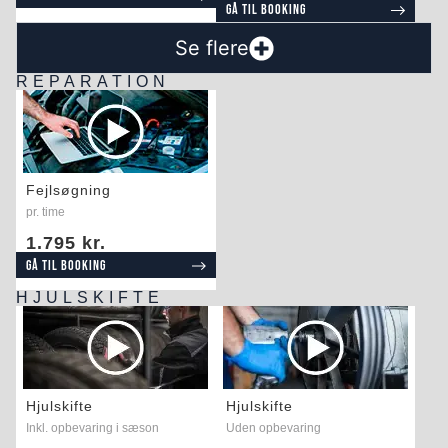
Gå til booking
Se flere
REPARATION
Fejlsøgning
pr. time
1.795 kr.
Gå til booking
HJULSKIFTE
Hjulskifte
Hjulskifte
Inkl. opbevaring i sæson
Uden opbevaring