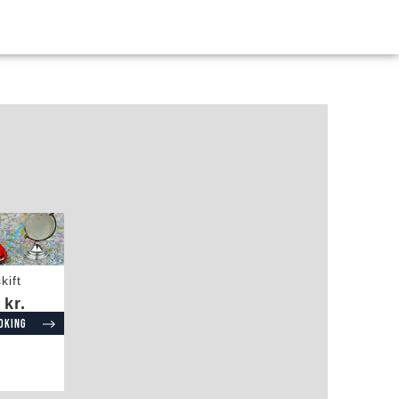
kift
 kr.
ooking