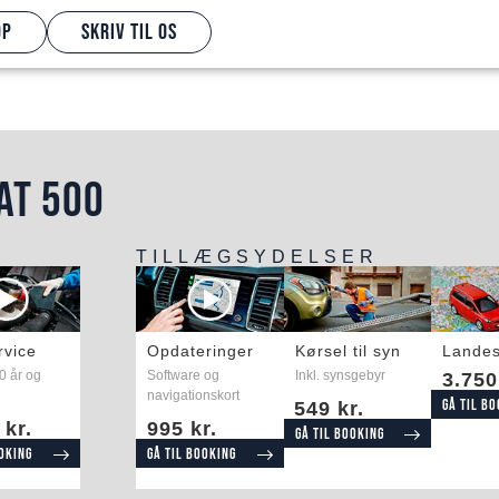
op
Skriv til os
AT 500
TILLÆGSYDELSER
rvice
Opdateringer
Kørsel til syn
Landes
10 år og
Software og
Inkl. synsgebyr
3.750
navigationskort
Gå til b
549 kr.
 kr.
995 kr.
Gå til booking
ooking
Gå til booking