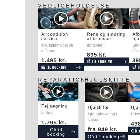
VEDLIGEHOLDELSE​
Aircondition
Rens og smøring
Afb
service
af bremser
hju
Inkl. kølemiddel og
(pr. aksel)
Sikr
duftrens
din 
895 kr.
1.495 kr.
39
Gå til booking
Gå til booking
Gå t
REPARATION
HJULSKIFTE
Fejlsøgning
Hjulskifte
Hjul
pr. time
Inkl. opbevaring i
Uden
sæson
1.795 kr.
498
fra 949 kr.
Gå til
Gå 
booking
Gå til booking