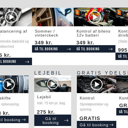
alancering af
Sommer /
Kontrol af bilens
Kont
l
vinterckeck
12v batteri
drivb
 mindre dækslid og
(State
349 kr.
349 kr.
sikkerhed
Gå til booking
Gå til booking
995
5 kr.
Gå til
il booking
LEJEBIL
GRATIS YDEL
Lejebil
skifte
Kontrol
Kont
Inkl. 75 km pr. dag
 opbevaring
Styretøjsvinkler og
GR
sporing
275 kr.
Gå ti
 kr.
GRATIS
Gå til
til booking
booking
Gå til booking