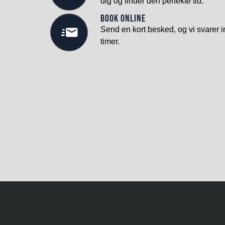
dig og finder den perfekte tid.
Book online
Send en kort besked, og vi svarer i
timer.