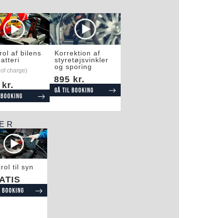
rol af bilens
Korrektion af
atteri
styretøjsvinkler
og sporing
 of charge)
895 kr.
 kr.
Gå til booking
 booking
SER
rol til syn
ATIS
l booking