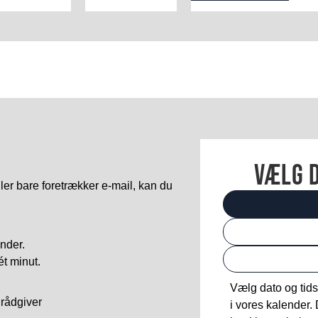
vælg d
ller bare foretrækker e-mail, kan du
nder.
ét minut.
Vælg dato og tid
 rådgiver
i vores kalender.