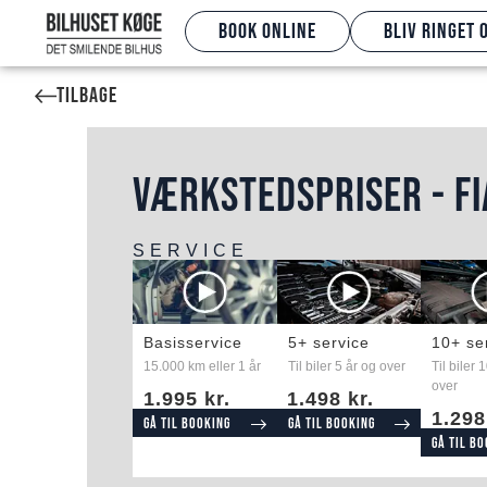
Book online
Bliv ringet 
Tilbage
VÆRKSTEDSPRISER - FI
SERVICE
Basisservice
5+ service
10+ se
15.000 km eller 1 år
Til biler 5 år og over
Til biler 
over
1.995 kr.
1.498 kr.
1.298
Gå til booking
Gå til booking
Gå til b