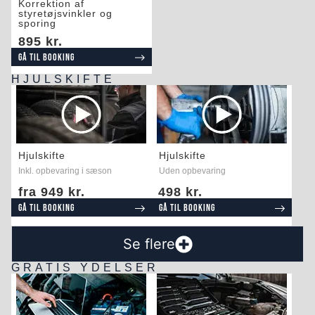
Korrektion af
styretøjsvinkler og
sporing
895 kr.
Gå til booking
HJULSKIFTE
Hjulskifte
Hjulskifte
Inkl. opbevaring i sæson
Uden opbevaring
fra 949 kr.
498 kr.
Gå til booking
Gå til booking
Se flere
GRATIS YDELSER