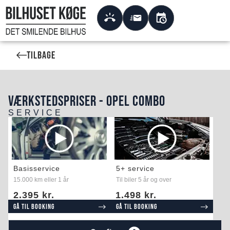
Tilbage
VÆRKSTEDSPRISER - OPEL COMBO
SERVICE
Basisservice
5+ service
15.000 km eller 1 år
Til biler 5 år og over
2.395 kr.
1.498 kr.
Gå til booking
Gå til booking