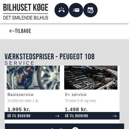
Tilbage
VÆRKSTEDSPRISER - PEUGEOT 108
SERVICE
Basisservice
5+ service
15.000 km eller 1 år
Til biler 5 år og over
1.995 kr.
1.498 kr.
Gå til booking
Gå til booking