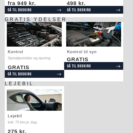
fra 949 kr.
498 kr.
Gå til booking
Gå til booking
GRATIS YDELSER
Kontrol
Kontrol til syn
Styretøjsvinkler og sporing
GRATIS
Gå til booking
GRATIS
Gå til booking
LEJEBIL
Lejebil
Inkl. 75 km pr. dag
275 kr.