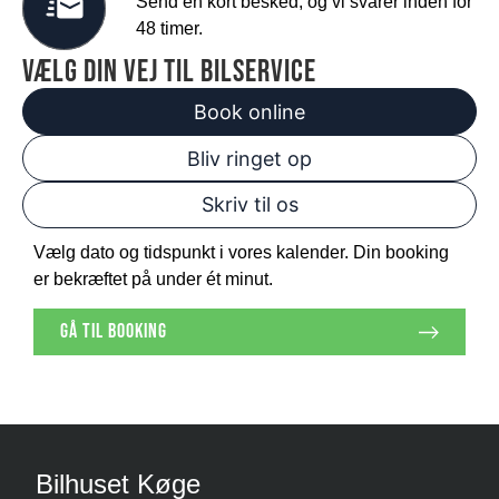
Send en kort besked, og vi svarer inden for
48 timer.
vælg din vej til bilservice
Book online
Bliv ringet op
Skriv til os
Vælg dato og tidspunkt i vores kalender. Din booking
er bekræftet på under ét minut.
gå til booking
Bilhuset Køge