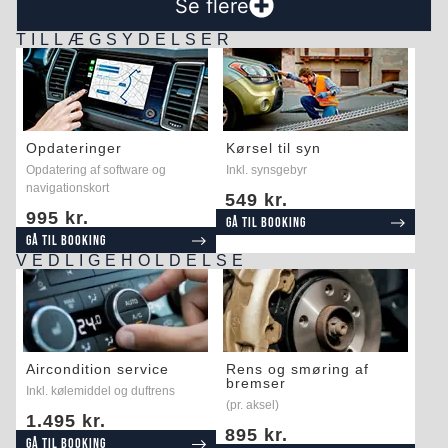
Se flere
TILLÆGSYDELSER
Opdateringer
Kørsel til syn
Opdatering af software og
Inkl. synsgebyr
navigationskort
549 kr.
995 kr.
Gå til booking
Gå til booking
VEDLIGEHOLDELSE
Aircondition service
Rens og smøring af
bremser
Inkl. kølemiddel og duftrens
(pr. aksel)
1.495 kr.
895 kr.
Gå til booking