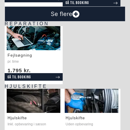
Gå til booking
Se flere
REPARATION
Fejlsøgning
pr. time
1.795 kr.
Gå til booking
HJULSKIFTE
Hjulskifte
Hjulskifte
Inkl. opbevaring i sæson
Uden opbevaring