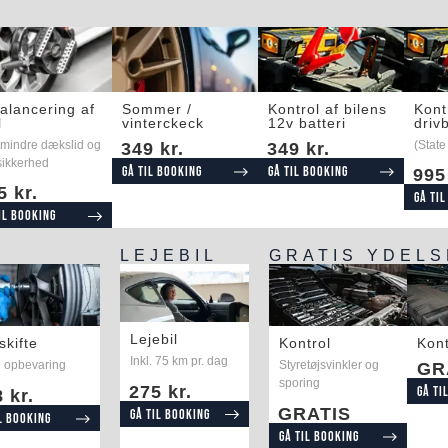
alancering af
Sommer /
Kontrol af bilens
Kont
l
vinterckeck
12v batteri
drivb
 mindre dækslid og
(State
349 kr.
349 kr.
sikkerhed
Gå til booking
Gå til booking
995
5 kr.
Gå til
il booking
LEJEBIL
GRATIS YDEL
Lejebil
skifte
Kontrol
Kont
Inkl. 75 km pr. dag
 opbevaring
Styretøjsvinkler og
GR
sporing
275 kr.
Gå ti
 kr.
GRATIS
Gå til booking
l booking
Gå til booking