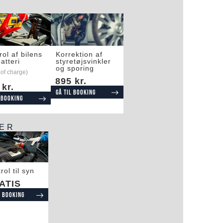
rol af bilens
Korrektion af
atteri
styretøjsvinkler
og sporing
 of charge)
895 kr.
 kr.
Gå til booking
 booking
SER
rol til syn
ATIS
l booking