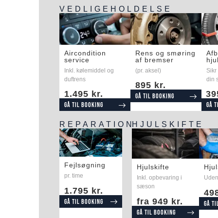
VEDLIGEHOLDELSE​
Aircondition
Rens og smøring
Afb
service
af bremser
hju
Inkl. kølemiddel og
(pr. aksel)
Sikr
duftrens
din 
895 kr.
1.495 kr.
39
Gå til booking
Gå til booking
Gå t
REPARATION
HJULSKIFTE
Fejlsøgning
Hjulskifte
Hjul
pr. time
Inkl. opbevaring i
Uden
sæson
1.795 kr.
498
fra 949 kr.
Gå til booking
Gå ti
Gå til booking