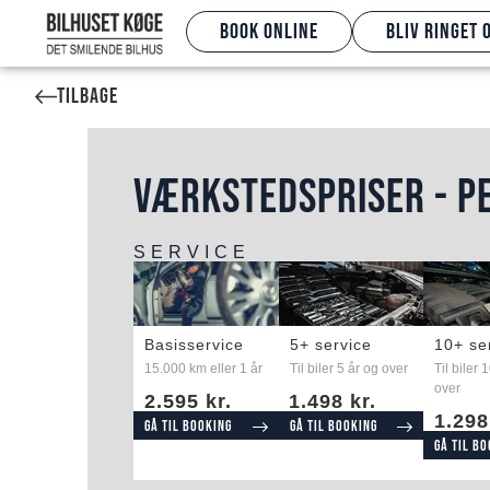
Book online
Bliv ringet 
Tilbage
VÆRKSTEDSPRISER - P
SERVICE
Basisservice
5+ service
10+ se
15.000 km eller 1 år
Til biler 5 år og over
Til biler 
over
2.595 kr.
1.498 kr.
1.298
Gå til booking
Gå til booking
Gå til b