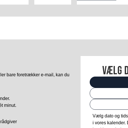
vælg d
ller bare foretrækker e-mail, kan du
nder.
ét minut.
Vælg dato og tid
 rådgiver
i vores kalender.