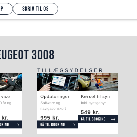
op
Skriv til os
EUGEOT 3008
TILLÆGSYDELSER
rvice
Opdateringer
Kørsel til syn
10 år og
Software og
Inkl. synsgebyr
navigationskort
549 kr.
 kr.
995 kr.
Gå til booking
ooking
Gå til booking