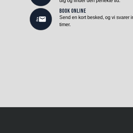
dig og finder den perfekte tid.
Book online
Send en kort besked, og vi svarer i
timer.