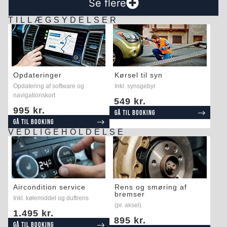
Se flere
TILLÆGSYDELSER
Opdateringer
Kørsel til syn
Opdatering af software og
Inkl. synsgebyr
navigationskort
549 kr.
995 kr.
Gå til booking
Gå til booking
VEDLIGEHOLDELSE
Aircondition service
Rens og smøring af
bremser
Inkl. kølemiddel og duftrens
(pr. aksel)
1.495 kr.
895 kr.
Gå til booking