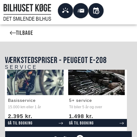
Tilbage
VÆRKSTEDSPRISER - PEUGEOT E-208
SERVICE
Basisservice
5+ service
15.000 km eller 1 år
Til biler 5 år og over
2.395 kr.
1.498 kr.
Gå til booking
Gå til booking