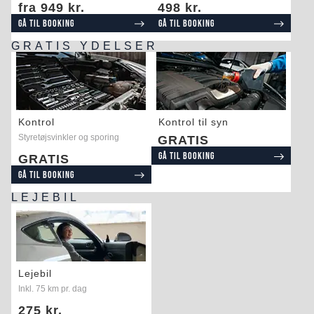
fra 949 kr.
498 kr.
Gå til booking
Gå til booking
GRATIS YDELSER
Kontrol
Kontrol til syn
Styretøjsvinkler og sporing
GRATIS
Gå til booking
GRATIS
Gå til booking
LEJEBIL
Lejebil
Inkl. 75 km pr. dag
275 kr.