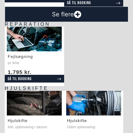
Gå til booking
Se flere
REPARATION
Fejlsøgning
pr. time
1.795 kr.
Gå til booking
HJULSKIFTE
Hjulskifte
Hjulskifte
Inkl. opbevaring i sæson
Uden opbevaring