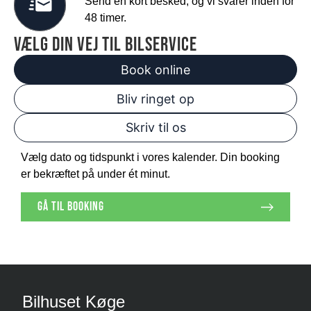
Send en kort besked, og vi svarer inden for
48 timer.
vælg din vej til bilservice
Book online
Bliv ringet op
Skriv til os
Vælg dato og tidspunkt i vores kalender. Din booking
er bekræftet på under ét minut.
gå til booking
Bilhuset Køge